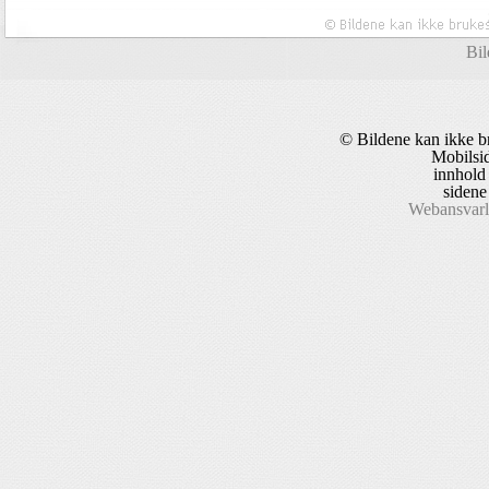
Bil
© Bildene kan ikke b
Mobilsid
innhold
sidene
Webansvarli