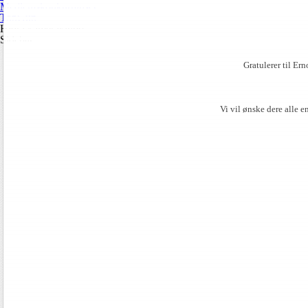
Medlemskonkurranser
TopGun
Hidra kameraklubb
Sidebar
Gratulerer til Ern
Vi vil ønske dere alle en